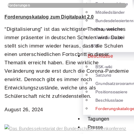
Fachausschüsse
Forderungen
Mitgliedsländer
Forderungskatalog zum Digitalpakt 2.0
Bundesdelegiertenr
“Digitalisierung” ist das wichtigste Thema, welches
Organigramm
immer präsenter in deutschen Schulen wird. Dabei
Geschichte der
stellt sich immer wieder heraus, dass die Schulen
BSK
einen unterschiedlichen Fortschritt in dieser
Beschlüsse
Thematik erreicht haben. Eine wirkliche
BSK-wiki
Veränderung wurde erst durch die Corona-Pandemie
Satzung
erwirkt. Dennoch gibt es immer noch
Grundsatzprogram
Entwicklungszustände, welche uns als
Positionspapiere
Schülerschaft nicht zufriedenstellen.
Beschlusslage
Forderungskatalog
August 26, 2024
Tagungen
Presse