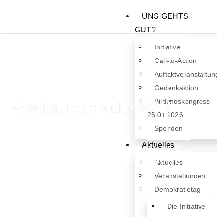
UNS GEHTS
GUT?
Initiative
Call-to-Action
Auftaktveranstaltun
Gedenkaktion
Bildungskongress –
Forderungen der BSK
25.01.2026
Spenden
Die Bundesschülerkonferenz stellt 13 Forderungen an die
Aktuelles
Bundespolitik im Zuge der Bundestagswahl am 26.
September 2021. Diese werden hier im folgenden
Aktuelles
konkretisiert und erläutert.
Veranstaltungen
Demokratietag
Die Initiative