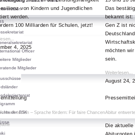
emokratietag 27.08.26 – Halle
esilienz von Kindern und Jugendlichen
Das bestätig
nterstützen
tiert werden.
bekannt ist:
ns
ordern 100 Milliarden für Schulen, jetzt!
Gen Z ist ni
ssekretariat
Deutschland 
lesen...
Wirtschaftsk
neralsekretariat
mber 4, 2025
möchten wir 
ternational Officer
sein.
itere Mitglieder
ratende Mitglieder
Weiterlesen...
usschüsse
August 24, 
edsländer
sdelegiertenrat
emitteilung
Pressemitte
nigramm
ichte der BSK
Herkunft testen – Sprache fördern: Für faire Chancen
Abitur entwerte
üsse
Quote
Die aktuelle
iki
Abiturnoten 