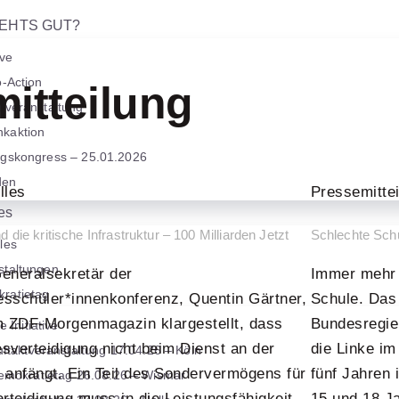
EHTS GUT?
ive
o-Action
itteilung
ktveranstaltung
kaktion
ngskongress – 25.01.2026
den
lles
Pressemitte
es
d die kritische Infrastruktur – 100 Milliarden Jetzt
Schlechte Schu
les
staltungen
eneralsekretär der
Immer mehr S
ratietag
sschüler*innenkonferenz, Quentin Gärtner,
Schule. Das 
m ZDF-Morgenmagazin klargestellt, dass
Bundesregier
e Initiative
sverteidigung nicht beim Dienst an der
die Linke im
ftaktveranstaltung 17.04.26 – Köln
 anfängt. Ein Teil des Sondervermögens für
fünf Jahren 
emokratietag 26.08.26 – Wismar
erteidigung muss in die Leistungsfähigkeit
15 und 18 J