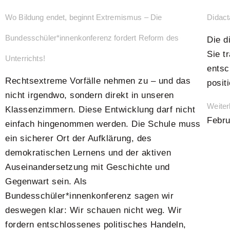
Wo Bildung endet, beginnt Extremismus – Die
Didact
Bundesschüler*innenkonferenz fordert Reform des
Die d
Sie t
Unterrichts!
entsc
Rechtsextreme Vorfälle nehmen zu – und das
posit
nicht irgendwo, sondern direkt in unseren
Weiter
Klassenzimmern. Diese Entwicklung darf nicht
Febru
einfach hingenommen werden. Die Schule muss
ein sicherer Ort der Aufklärung, des
demokratischen Lernens und der aktiven
Auseinandersetzung mit Geschichte und
Gegenwart sein. Als
Bundesschüler*innenkonferenz sagen wir
deswegen klar: Wir schauen nicht weg. Wir
fordern entschlossenes politisches Handeln,