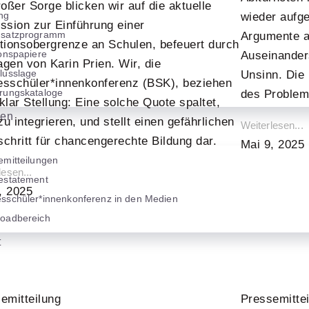
roßer Sorge blicken wir auf die aktuelle
ng
wieder aufge
ssion zur Einführung einer
dsatzprogramm
Argumente au
tionsobergrenze an Schulen, befeuert durch
ionspapiere
Auseinanders
gen von Karin Prien. Wir, die
lusslage
Unsinn. Die 
sschüler*innenkonferenz (BSK), beziehen
rungskataloge
des Problem
klar Stellung: Eine solche Quote spaltet,
gen
 zu integrieren, und stellt einen gefährlichen
Weiterlesen...
chritt für chancengerechte Bildung dar.
Mai 9, 2025
emitteilungen
lesen...
estatement
8, 2025
sschüler*innenkonferenz in den Medien
oadbereich
t
emitteilung
Pressemitte