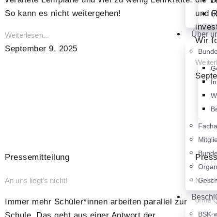
D
So kann es nicht weitergehen!
und R
U
inves
Über u
Weiterlesen...
Wir f
September 9, 2025
Bunde
Weiter
Ge
Septe
In
We
Be
Facha
Mitgli
Bunde
Pressemitteilung
Press
Orga
Gesch
An uns liegt’s nicht!
Nicht 
Beschl
ohne 
Immer mehr Schüler*innen arbeiten parallel zur
BSK-w
Schule. Das geht aus einer Antwort der