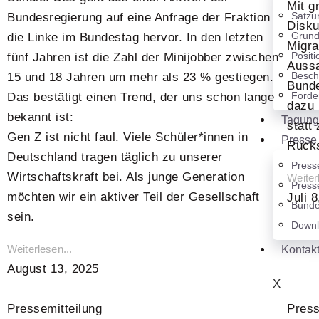
Mit g
Satzu
Bundesregierung auf eine Anfrage der Fraktion
Disku
Grun
die Linke im Bundestag hervor. In den letzten
Migra
Posit
fünf Jahren ist die Zahl der Minijobber zwischen
Aussa
Besch
15 und 18 Jahren um mehr als 23 % gestiegen.
Bunde
Forde
Das bestätigt einen Trend, der uns schon lange
dazu 
bekannt ist:
Tagun
statt
Gen Z ist nicht faul. Viele Schüler*innen in
Presse
Rücks
Deutschland tragen täglich zu unserer
Press
Wirtschaftskraft bei. Als junge Generation
Weiter
Press
möchten wir ein aktiver Teil der Gesellschaft
Juli 
Bunde
sein.
Downl
Weiterlesen...
Kontak
August 13, 2025
X
Pressemitteilung
Press