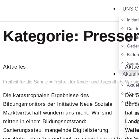
UNS G
Initiat
Call-t
Kategorie: Pressem
Aufta
Geden
Bildu
Spen
Aktuelles
Aktue
Aktuell
Freiheit für die Schule = Freiheit für Kinder und Jugendliche
Wir sin
Aktuel
Veran
Die katastrophalen Ergebnisse des
Der G
Demok
Bildungsmonitors der Initiative Neue Soziale
Bunde
Marktwirtschaft wundern uns nicht. Wir sind
hat i
Di
mitten in einem Bildungsnotstand:
Lande
Au
Sanierungsstau, mangelnde Digitalisierung,
Waffe
D
veraltete Lehrpläne und viel zu wenig Lehrkräfte.
die V