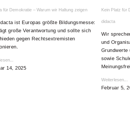
a für Demokratie – Warum wir Haltung zeigen
Kein Platz für 
didacta
idacta ist Europas größte Bildungsmesse:
rägt große Verantwortung und sollte sich
Wir spreche
hieden gegen Rechtsextremisten
und Organis
ionieren.
Grundwerte 
sowie Schule
lesen...
Meinungsfrei
ar 14, 2025
Weiterlesen...
Februar 5, 