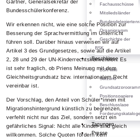
Gärtner, Generalsekretär der
Fachausschüsse
Bundesschülerkonferenz.
Mitgliedsländer
Bundesdelegiertenr
Wir erkennen nicht, wie eine solche Position zur
Organigramm
Besserung der Sprachvermittlung im Unterricht
Geschichte der
führen soll. Darüber hinaus verweisen wir auf
BSK
Artikel 3 des Grundgesetzes, sowie auf die Artikel
Beschlüsse
2, 28 und 29 der UN-Kinderrechtskonvention. Es
ist sehr fraglich, ob Priens Meinung mit dem
BSK-wiki
Gleichheitsgrundsatz bzw. internationalem Recht
Satzung
vereinbar ist.
Grundsatzprogram
Positionspapiere
Der Vorschlag, den Anteil von Schüler*innen mit
Beschlusslage
Migrationshintergrund künstlich zu begrenzen,
Forderungskatalog
verfehlt nicht nur das Ziel, sondern setzt ein
Tagungen
gefährliches Signal: Nicht alle Kinder sind gleich
Presse
willkommen. Solche Quoten fördern kein