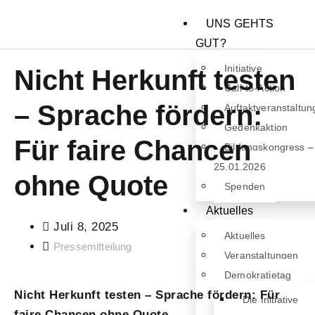
UNS GEHTS
GUT?
Initiative
Nicht Herkunft testen
Call-to-Action
– Sprache fördern:
Auftaktveranstaltun
Gedenkaktion
Für faire Chancen
Bildungskongress –
25.01.2026
ohne Quote
Spenden
Aktuelles
Juli 8, 2025
Aktuelles
Pressemitteilung
Veranstaltungen
Demokratietag
Nicht Herkunft testen – Sprache fördern: Für
Die Initiative
faire Chancen ohne Quote