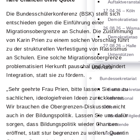
Auftaktveransta
17.04.26 – Köln
Die Bundesschülerkonferenz (BSK) stellt sich
Demokratietag
entschieden gegen die Einführung einer
26.08.26 – Wisma
Migrationsobergrenze an Schulen. Die Zustimmung
Demokratietag
von Karin Prien zu einem solchen Vorschlag führt
27.08.26 – Halle
zu der strukturellen Verfestigung von Rassismus
Unterstützen
an Schulen. Eine solche Migrationsobergrenze
problematisiert Herkunft pauschal und behindert
Über uns
Integration, statt sie zu fördern.
Bundessekretariat
„Sehr geehrte Frau Prien, bitte lassen Sie uns zu
Generalsekretar
sachlichen, ideologiefreien Ideen zurückkehren.
International
Wir brauchen die Obergrenzen-Diskussion nicht
Officer
auch in der Bildungspolitik. Lassen Sie uns dafür
Weitere Mitglie
sorgen, dass Bildungspolitik wieder Chancen
Beratende
eröffnet, statt stur begrenzen zu wollen.” Quentin
Mitglieder