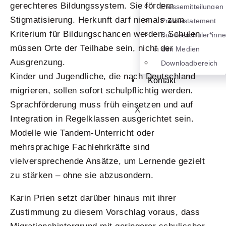
gerechteres Bildungssystem. Sie fördern
Pressemitteilungen
Stigmatisierung. Herkunft darf niemals zum
Pressestatement
Kriterium für Bildungschancen werden. Schulen
Bundesschüler*inn
müssen Orte der Teilhabe sein, nicht der
in den Medien
Ausgrenzung.
Downloadbereich
Kinder und Jugendliche, die nach Deutschland
Kontakt
migrieren, sollen sofort schulpflichtig werden.
Sprachförderung muss früh einsetzen und auf
X
Integration in Regelklassen ausgerichtet sein.
Modelle wie Tandem-Unterricht oder
mehrsprachige Fachlehrkräfte sind
vielversprechende Ansätze, um Lernende gezielt
zu stärken – ohne sie abzusondern.
Karin Prien setzt darüber hinaus mit ihrer
Zustimmung zu diesem Vorschlag voraus, dass