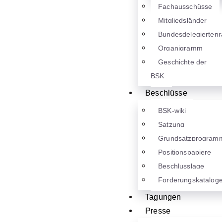
Fachausschüsse
Mitgliedsländer
Bundesdelegiertenr
Organigramm
Geschichte der
BSK
Beschlüsse
BSK-wiki
Satzung
Grundsatzprogram
Positionspapiere
Beschlusslage
Forderungskatalog
Tagungen
Presse