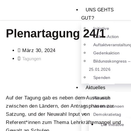
UNS GEHTS
GUT?
Initiative
Plenartagung 24/1
Call-to-Action
Auftaktveranstaltun
März 30, 2024
Gedenkaktion
Tagungen
Bildungskongress –
25.01.2026
Spenden
Aktuelles
Auf der Tagung gab es neben dem Austausch
Aktuelles
zwischen den Ländern, den Antragsphasen zur
Veranstaltungen
Satzung, und der Neuwahl Input von
Demokratietag
Referent*innen zum Thema Lehrkräftemangel und
Die Initiative
Gewalt an Schulen.