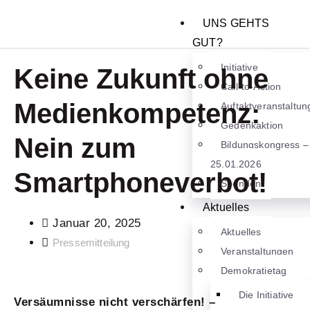
UNS GEHTS
GUT?
Initiative
Keine Zukunft ohne
Call-to-Action
Medienkompetenz:
Auftaktveranstaltun
Gedenkaktion
Nein zum
Bildungskongress –
25.01.2026
Smartphoneverbot!
Spenden
Aktuelles
Januar 20, 2025
Aktuelles
Pressemitteilung
Veranstaltungen
Demokratietag
Die Initiative
Versäumnisse nicht verschärfen! –