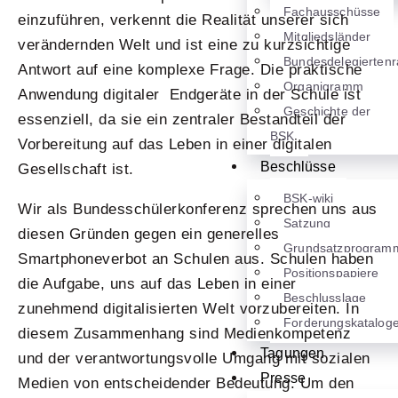
Fachausschüsse
einzuführen, verkennt die Realität unserer sich
Mitgliedsländer
verändernden Welt und ist eine zu kurzsichtige
Bundesdelegiertenr
Antwort auf eine komplexe Frage. Die praktische
Organigramm
Anwendung digitaler Endgeräte in der Schule ist
Geschichte der
essenziell, da sie ein zentraler Bestandteil der
BSK
Vorbereitung auf das Leben in einer digitalen
Beschlüsse
Gesellschaft ist.
BSK-wiki
Wir als Bundesschülerkonferenz sprechen uns aus
Satzung
diesen Gründen gegen ein generelles
Grundsatzprogram
Smartphoneverbot an Schulen aus. Schulen haben
Positionspapiere
die Aufgabe, uns auf das Leben in einer
Beschlusslage
zunehmend digitalisierten Welt vorzubereiten. In
Forderungskatalog
diesem Zusammenhang sind Medienkompetenz
Tagungen
und der verantwortungsvolle Umgang mit sozialen
Presse
Medien von entscheidender Bedeutung. Um den