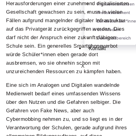
Herausforderungen einer zunehmend digitalisierten
Pressemitteilungen
Gesellschaft gewachsen zu sein, muss in vielen
Pressestatement
Fällen aufgrund mangelnder digitaler Infrastruktur
Bundesschüler*inn
auf das Privatgerät zurückgegriffen werden. Dies
in den Medien
darf nicht der Anspruch einer zukunftsfähigen
Downloadbereich
Schule sein. Ein generelles Smartphoneverbot
Kontakt
würde Schüler*innen eben gerade dort
ausbremsen, wo sie ohnehin schon mit
X
unzureichenden Ressourcen zu kämpfen haben.
Eine sich im Analogen und Digitalen wandelnde
Medienwelt bedarf eines umfassenden Wissens
über den Nutzen und die Gefahren selbiger. Die
Gefahren von Fake News, aber auch
Cybermobbing nehmen zu, und so liegt es in der
Verantwortung der Schulen, gerade aufgrund ihres