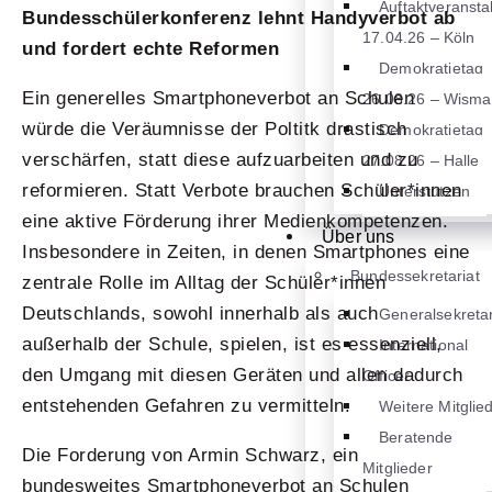
Auftaktveransta
Bundesschülerkonferenz lehnt Handyverbot ab
17.04.26 – Köln
und fordert echte Reformen
Demokratietag
Ein generelles Smartphoneverbot an Schulen
26.08.26 – Wisma
würde die Veräumnisse der Poltitk drastisch
Demokratietag
verschärfen, statt diese aufzuarbeiten und zu
27.08.26 – Halle
reformieren. Statt Verbote brauchen Schüler*innen
Unterstützen
eine aktive Förderung ihrer Medienkompetenzen.
Über uns
Insbesondere in Zeiten, in denen Smartphones eine
Bundessekretariat
zentrale Rolle im Alltag der Schüler*innen
Deutschlands, sowohl innerhalb als auch
Generalsekretar
außerhalb der Schule, spielen, ist es essenziell,
International
den Umgang mit diesen Geräten und allen dadurch
Officer
entstehenden Gefahren zu vermitteln.
Weitere Mitglie
Beratende
Die Forderung von Armin Schwarz, ein
Mitglieder
bundesweites Smartphoneverbot an Schulen