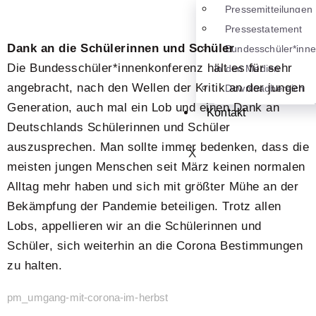
Pressemitteilungen
Pressestatement
Dank an die Schülerinnen und Schüler
Bundesschüler*inn
Die Bundesschüler*innenkonferenz hält es für sehr
in den Medien
angebracht, nach den Wellen der Kritik an der jungen
Downloadbereich
Generation, auch mal ein Lob und einen Dank an
Kontakt
Deutschlands Schülerinnen und Schüler
auszusprechen. Man sollte immer bedenken, dass die
X
meisten jungen Menschen seit März keinen normalen
Alltag mehr haben und sich mit größter Mühe an der
Bekämpfung der Pandemie beteiligen. Trotz allen
Lobs, appellieren wir an die Schülerinnen und
Schüler, sich weiterhin an die Corona Bestimmungen
zu halten.
pm_umgang-mit-corona-im-herbst