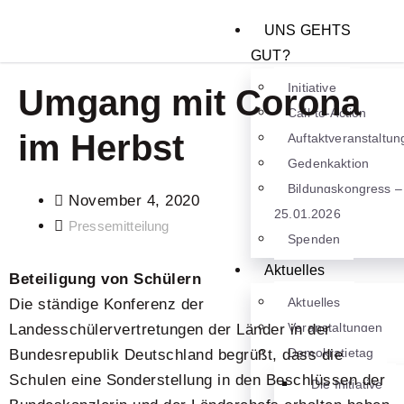
UNS GEHTS
GUT?
Initiative
Umgang mit Corona
Call-to-Action
im Herbst
Auftaktveranstaltun
Gedenkaktion
Bildungskongress –
November 4, 2020
25.01.2026
Pressemitteilung
Spenden
Aktuelles
Beteiligung von Schülern
Aktuelles
Die ständige Konferenz der
Veranstaltungen
Landesschülervertretungen der Länder in der
Demokratietag
Bundesrepublik Deutschland begrüßt, dass die
Schulen eine Sonderstellung in den Beschlüssen der
Die Initiative