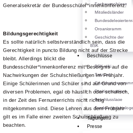
Fachausschüsse
Generalsekretär der Bundesschüler*innenkonferenz.
Mitgliedsländer
Bundesdelegiertenr
Organigramm
Bildungsgerechtigkeit
Geschichte der
Es sollte natürlich selbstverständlich sein, dass die
BSK
Gerechtigkeit in puncto Bildung nicht auf der Strecke
Beschlüsse
bleibt. Allerdings blickt die
BSK-wiki
Bundesschüler*innenkonferenz mit Besorgnis auf die
Satzung
Nachwirkungen der Schulschließungen im Frühjahr.
Grundsatzprogram
Einige Schülerinnen und Schüler sind auf Grund von
Positionspapiere
diversen Problemen, egal ob häuslich oder schulisch,
Beschlusslage
in der Zeit des Fernunterrichts nicht richtig
Forderungskatalog
mitgekommen sind. Diese Lehren aus dem Frühjahr
gilt es im Falle einer zweiten Schulschließung zu
Tagungen
beachten.
Presse