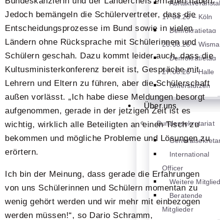
Bundeskanzlerin und der Länderchefs erhalten haben.
Auftaktveransta
Jedoch bemängeln die Schülervertreter, dass die
17.04.26 – Köln
Entscheidungsprozesse im Bund sowie in vielen
Demokratietag
Ländern ohne Rücksprache mit Schülerinnen und
26.08.26 – Wisma
Schülern geschah. Dazu kommt leider auch, dass die
Demokratietag
Kultusministerkonferenz bereit ist, Gespräche mit
27.08.26 – Halle
Lehrern und Eltern zu führen, aber die Schülerschaft
Unterstützen
außen vorlässt. „Ich habe diese Meldungen besorgt
Über uns
aufgenommen, gerade in der jetzigen Zeit ist es
Bundessekretariat
wichtig, wirklich alle Beteiligten an einen Tisch zu
bekommen und mögliche Probleme und Lösungen zu
Generalsekretar
erörtern.
International
Officer
Ich bin der Meinung, dass gerade die Erfahrungen
Weitere Mitglie
von uns Schülerinnen und Schülern momentan zu
Beratende
wenig gehört werden und wir mehr mit einbezogen
Mitglieder
werden müssen!“, so Dario Schramm,