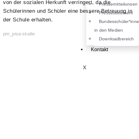
von der sozialen Herkunft verringert, da die
Pressemitteilungen
Schülerinnen und Schüler eine bessere Betreuung in
Pressestatement
der Schule erhalten.
Bundesschüler*inn
in den Medien
pm_pisa-studie
Downloadbereich
Kontakt
X