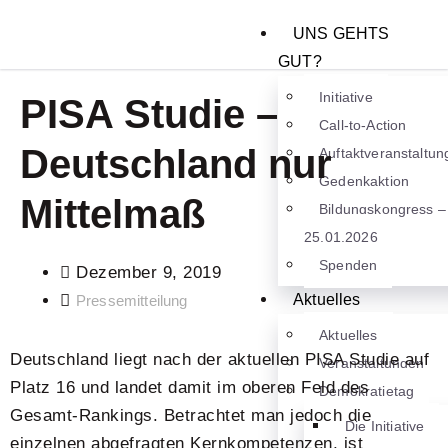
UNS GEHTS
GUT?
Initiative
PISA Studie –
Call-to-Action
Deutschland nur
Auftaktveranstaltun
Gedenkaktion
Mittelmaß
Bildungskongress –
25.01.2026
Spenden
Dezember 9, 2019
Aktuelles
Pressemitteilung
Aktuelles
Deutschland liegt nach der aktuellen PISA Studie auf
Veranstaltungen
Platz 16 und landet damit im oberen Feld des
Demokratietag
Gesamt-Rankings. Betrachtet man jedoch die
Die Initiative
einzelnen abgefragten Kernkompetenzen, ist