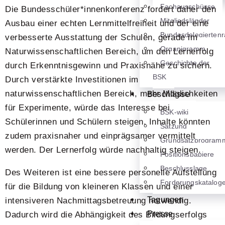
Fachausschüsse
Die Bundesschüler*innenkonferenz fordert daher den
Mitgliedsländer
Ausbau einer echten Lernmittelfreiheit und der eine
Bundesdelegiertenr
verbesserte Ausstattung der Schulen, gerade im
Organigramm
Naturwissenschaftlichen Bereich, um den Lernerfolg
Geschichte der
durch Erkenntnisgewinn und Praxisnähe zu sichern.
BSK
Durch verstärkte Investitionen im
naturwissenschaftlichen Bereich, mehr Möglichkeiten
Beschlüsse
für Experimente, würde das Interesse bei
BSK-wiki
Schülerinnen und Schülern steigen. Inhalte könnten
Satzung
zudem praxisnaher und einprägsamer vermittelt
Grundsatzprogram
werden. Der Lernerfolg würde nachhaltig steigen.
Positionspapiere
Beschlusslage
Des Weiteren ist eine bessere personelle Aufstellung
Forderungskatalog
für die Bildung von kleineren Klassen und einer
Tagungen
intensiveren Nachmittagsbetreuung notwendig.
Presse
Dadurch wird die Abhängigkeit des Bildungserfolgs