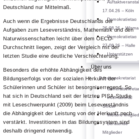
Auftaktveransta
Deutschland nur Mittelmaß.
17.04.26 – Köln
Demokratietag
Auch wenn die Ergebnisse Deutschlands der
26.08.26 – Wisma
Aufgaben zum Leseverständnis, Mathematik und den
Demokratietag
Naturwissenschaften leicht über dem OECD-
27.08.26 – Halle
Durchschnitt liegen, zeigt der Vergleich mit der
Unterstützen
letzten Studie eine deutliche Verschlechterung.
Über uns
Besonders die erhöhte Abhängigkeit des
Bundessekretariat
Bildungserfolgs von der sozialen Herkunft der
Schülerinnen und Schüler ist besorgniserregend. So
Generalsekretar
hat sich in Deutschland seit der letzten PISA-Studie
International
mit Leseschwerpunkt (2009) beim Leseverständnis
Officer
die Abhängigkeit der Leistung von der Herkunft noch
Weitere Mitglie
verstärkt. Investitionen in das Bildungssystem sind
Beratende
deshalb dringend notwendig.
Mitglieder