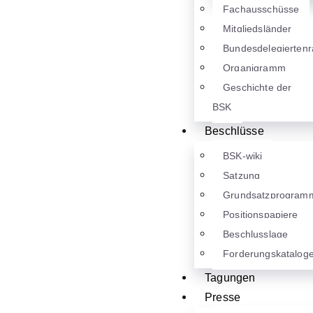
Fachausschüsse
Mitgliedsländer
Bundesdelegiertenr
Organigramm
Geschichte der
BSK
Beschlüsse
BSK-wiki
Satzung
Grundsatzprogram
Positionspapiere
Beschlusslage
Forderungskatalog
Tagungen
Presse