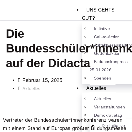
UNS GEHTS
GUT?
Initiative
Die
Call-to-Action
Bundesschüler*innenk
Auftaktveranstaltun
Gedenkaktion
auf der Didacta
Bildungskongress –
25.01.2026
Spenden
Februar 15, 2025
Aktuelles
Aktuelles
Aktuelles
Veranstaltungen
Demokratietag
Vertreter der Bundesschüler*innenkonferenz waren
Die Initiative
mit einem Stand auf Europas größter Bildungsmesse