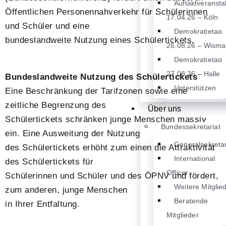
Auftaktveransta
Öffentlichen Personennahverkehr für Schülerinnen
17.04.26 – Köln
und Schüler und eine
Demokratietag
bundeslandweite Nutzung eines Schülertickets.
26.08.26 – Wisma
Demokratietag
27.08.26 – Halle
Bundeslandweite Nutzung des Schülertickets
Unterstützen
Eine Beschränkung der Tarifzonen sowie eine
zeitliche Begrenzung des
Über uns
Schülertickets schränken junge Menschen massiv
Bundessekretariat
ein. Eine Ausweitung der Nutzung
Generalsekretar
des Schülertickets erhöht zum einen die Attraktivität
International
des Schülertickets für
Officer
Schülerinnen und Schüler und des ÖPNV und fördert,
Weitere Mitglie
zum anderen, junge Menschen
Beratende
in Ihrer Entfaltung.
Mitglieder