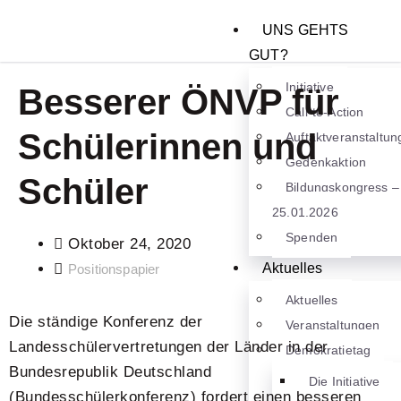
UNS GEHTS
GUT?
Initiative
Besserer ÖNVP für
Call-to-Action
Schülerinnen und
Auftaktveranstaltun
Gedenkaktion
Schüler
Bildungskongress –
25.01.2026
Spenden
Oktober 24, 2020
Aktuelles
Positionspapier
Aktuelles
Die ständige Konferenz der
Veranstaltungen
Landesschülervertretungen der Länder in der
Demokratietag
Bundesrepublik Deutschland
Die Initiative
(Bundesschülerkonferenz) fordert einen besseren