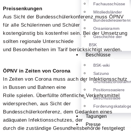
Fachausschüsse
Preissenkungen
Mitgliedsländer
Aus Sicht der Bundesschülerkonferenz muss ÖPNV
Bundesdelegiertenr
für alle Schülerinnen und Schüler
Organigramm
kostengünstig bis kostenfrei sein. Bei der Umsetzung
Geschichte der
sollten regionale Unterschiede
BSK
und Besonderheiten im Tarif berücksichtigt werden.
Beschlüsse
BSK-wiki
ÖPNV in Zeiten von Corona
Satzung
In Zeiten von Corona muss auch der Infektionsschutz
Grundsatzprogram
in Bussen und Bahnen eine
Positionspapiere
Rolle spielen. Überfüllte öffentliche Verkehrsmittel
Beschlusslage
widersprechen, aus Sicht der
Forderungskatalog
Bundesschülerkonferenz, dem Gedanken eines
Tagungen
adäquaten Infektionsschutzes, der
Presse
durch die zuständige Gesundheitsbehörde festgelegt