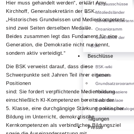
Hier muss gehandelt werden“, erklärt Amy
Fachausschüsse
Kirchhoff, Generalsekretärin der BSK.
Mitgliedsländer
„Historisches Grundwissen und Medienkompetenz
Bundesdelegiertenr
sind zwei Seiten derselben Medaille.
Organigramm
Beides zusammen legt das Fundament für eine
Geschichte der
Generation, die Demokratie nicht nur kennt,
BSK
sondern aktiv verteidigt.“
Beschlüsse
Die BSK verweist darauf, dass diese
BSK-wiki
Schwerpunkte seit Jahren Teil ihrer eigenen
Satzung
Positionen
Grundsatzprogram
sind: Sie fordert verpflichtende Medienbildung
Positionspapiere
einschließlich KI-Kompetenzen bereits ab der
Beschlusslage
5. Klasse, eine durchgängige Stärkung politischer
Forderungskatalog
Bildung im Unterricht, demokratische
Tagungen
Kernkompetenzen als verbindliches Bildungsziel
Presse
sowie die Auseinandersetzung mit