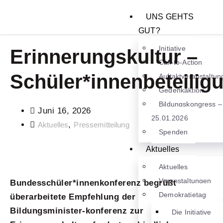
UNS GEHTS
GUT?
Initiative
Erinnerungskultur –
Call-to-Action
Schüler*innenbeteilig
Auftaktveranstaltun
Gedenkaktion
Bildungskongress –
Juni 16, 2026
25.01.2026
,
Aktuelles
Pressemitteilung
Spenden
Aktuelles
Aktuelles
Veranstaltungen
Bundesschüler*innenkonferenz begrüßt
Demokratietag
überarbeitete Empfehlung der
Bildungsminister-konferenz zur
Die Initiative