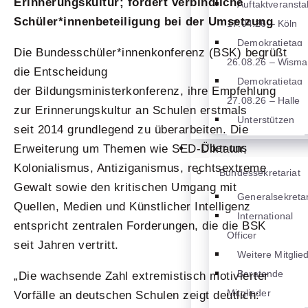
Erinnerungskultur; fordert verbindliche
Auftaktveransta
Schüler*innenbeteiligung bei der Umsetzung
17.04.26 – Köln
Demokratietag
Die Bundesschüler*innenkonferenz (BSK) begrüßt
26.08.26 – Wisma
die Entscheidung
Demokratietag
der Bildungsministerkonferenz, ihre Empfehlung
27.08.26 – Halle
zur Erinnerungskultur an Schulen erstmals
Unterstützen
seit 2014 grundlegend zu überarbeiten. Die
Über uns
Erweiterung um Themen wie SED-Diktatur,
Kolonialismus, Antiziganismus, rechtsextreme
Bundessekretariat
Gewalt sowie den kritischen Umgang mit
Generalsekretar
Quellen, Medien und Künstlicher Intelligenz
International
entspricht zentralen Forderungen, die die BSK
Officer
seit Jahren vertritt.
Weitere Mitglie
Beratende
„Die wachsende Zahl extremistisch motivierter
Mitglieder
Vorfälle an deutschen Schulen zeigt deutlich: